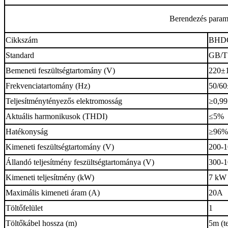
Berendezés param
Cikkszám
BHD
Standard
GB/T
Bemeneti feszültségtartomány (V)
220±
Frekvenciatartomány (Hz)
50/6
Teljesítménytényezős elektromosság
≥0,99
Aktuális harmonikusok (THDI)
≤5%
Hatékonyság
≥96%
Kimeneti feszültségtartomány (V)
200-
Állandó teljesítmény feszültségtartománya (V)
300-
Kimeneti teljesítmény (kW)
7 kW
Maximális kimeneti áram (A)
20A
Töltőfelület
1
Töltőkábel hossza (m)
5m (t