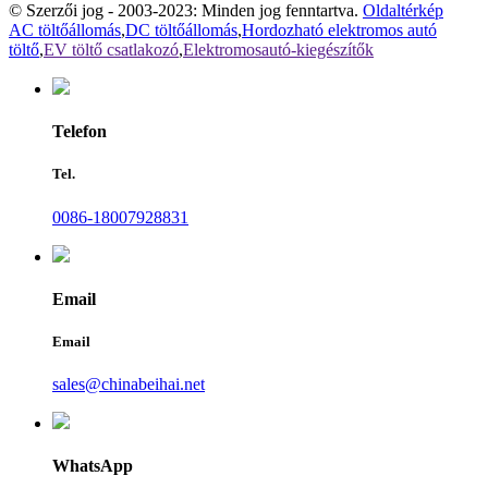
© Szerzői jog - 2003-2023: Minden jog fenntartva.
Oldaltérkép
AC töltőállomás
,
DC töltőállomás
,
Hordozható elektromos autó
töltő
,
EV töltő csatlakozó
,
Elektromosautó-kiegészítők
Telefon
Tel.
0086-18007928831
Email
Email
sales@chinabeihai.net
WhatsApp