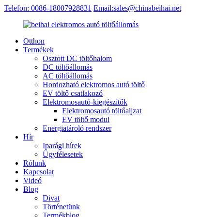
Telefon: 0086-18007928831
Email:sales@chinabeihai.net
Otthon
Termékek
Osztott DC töltőhalom
DC töltőállomás
AC töltőállomás
Hordozható elektromos autó töltő
EV töltő csatlakozó
Elektromosautó-kiegészítők
Elektromosautó töltőaljzat
EV töltő modul
Energiatároló rendszer
Hír
Iparági hírek
Ügyfélesetek
Rólunk
Kapcsolat
Videó
Blog
Divat
Történetünk
Termékblog