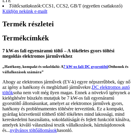
LTE
Töltőcsatlakozók:
CCS1, CCS2, GB/T (egyetlen csatlakozó)
Küldjön nekünk e-mailt
Termék részletei
Termékcímkék
7 kW-os fali egyenáramú töltő – A tökéletes gyors töltési
megoldás elektromos járművekhez
„Hatékony, kompakt és sokoldalú: A
7 kW-os fali DC gyorstöltő
Otthonok és
vállalkozások számára”
Ahogy az elektromos járművek (EV-k) egyre népszerűbbek, úgy nő
az igény a hatékony és megbízható járművekre.
DC elektromos autó
töltők
soha nem volt még ilyen magas. Ennek a növekvő igénynek a
kielégítésére büszkén mutatjuk be 7 kW-os fali egyenáramú
gyorstöltő állomásunkat, amelyet az elektromos járművek gyors,
hatékony és problémamentes töltésére terveztünk. Ez a kompakt,
gyárilag közvetlenül tölthető töltő tökéletes mind lakossági, mind
kereskedelmi használatra, sokoldalúságát és fejlett funkcióit kínálva,
amelyek kiváló választássá teszik vállalkozások, háztulajdonosok
és...
nyilvános töltőállomások
hasonló.