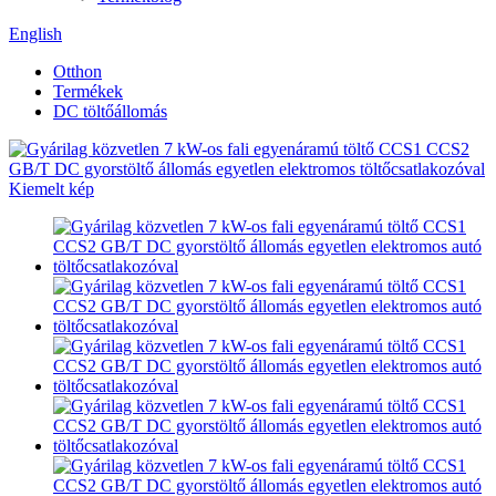
English
Otthon
Termékek
DC töltőállomás