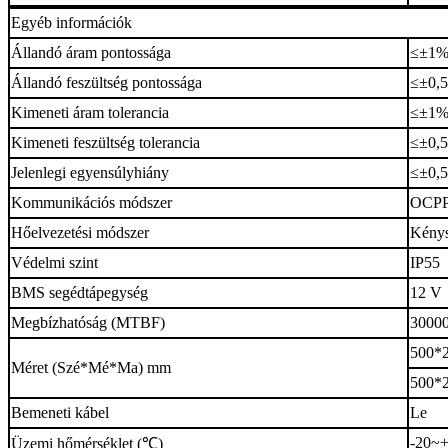
Egyéb információk
Állandó áram pontossága
≤±1
Állandó feszültség pontossága
≤±0,
Kimeneti áram tolerancia
≤±1
Kimeneti feszültség tolerancia
≤±0,
Jelenlegi egyensúlyhiány
≤±0,
Kommunikációs módszer
OCP
Hőelvezetési módszer
Kénys
Védelmi szint
IP55
BMS segédtápegység
12 V
Megbízhatóság (MTBF)
3000
500*2
Méret (Szé*Mé*Ma) mm
500*2
Bemeneti kábel
Le
-20
~
Üzemi hőmérséklet (℃)