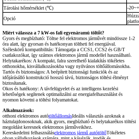
-20
~
Tárolási hőmérséklet (℃)
Húzza
Opció
platf
Miért válassza a 7 kW-os fali egyenáramú töltőt?
Gyors és megbízható: Töltse fel elektromos járművét mindössze 1-2
óra alatt, így gyorsan és hatékonyan töltheti fel energiával.
Széleskörű kompatibilitás: Támogatja a CCS1, CCS2 és GB/T
csatlakozókat, így számos elektromos jármű modellel használható.
Helytakarékos: A kompakt, falra szerelhető kialakítás tökéletes
otthonokba, kisvállalkozásokba vagy nyilvános töltőállomásokba.
Tartós és biztonságos: A beépített biztonsági funkciók és az
időjárásálló konstrukció hosszú távú, biztonságos töltési élményt
biztosítanak.
Okos és hatékony: A távfelügyelet és az intelligens kezelési
lehetőségek segítenek optimalizálni az energiafelhasználást és
nyomon követni a töltési folyamatokat.
Alkalmazások:
otthoni elektromos autó
töltőállomás
Ideális választás azoknak a
háztulajdonosoknak, akik gyors, megbízható és helytakarékos töltési
megoldást keresnek elektromos járműveikhez.
Kereskedelmi felhasználás
elektromos jármű autótöltő
Tökéletes
olyan vállalkozások számára, mint a kávézók, irodák és