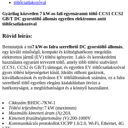
Gyárilag közvetlen 7 kW-os fali egyenáramú töltő CCS1 CCS2
GB/T DC gyorstöltő állomás egyetlen elektromos autó
töltőcsatlakozóval
Rövid leírás:
Bemutatjuk a mi
7 kW-os falra szerelhető DC gyorstöltő állomás
,
egy kiváló minőségű, kompakt és költséghatékony megoldás
elektromos jármű (EV) töltési igényeire. Lakó- és kereskedelmi
használatra egyaránt tervezett töltő, amely több töltési szabványt
(CCS1, CCS2 és GB/T) támogat, és egyetlen EV töltőcsatlakozóval
gyors töltési képességeket kínál. Ideális otthoni garázsok,
kisvállalkozások és nyilvános EV töltőállomások számára, ez a falra
szerelhető töltő egyetlen elegáns kialakításban ötvözi a
hatékonyságot, a megbízhatóságot és a könnyű használatot.
Cikkszám:
BHDC-7KW-1
Töltési teljesítmény:
7 kW (maximum)
Maximális kimeneti áram (A):
20A
Kimeneti feszültségtartomány (V):
200-1000V
Kommunikációs protokollok:
OCPP 1.6/2.0, Wi-Fi, Ethernet, 4G