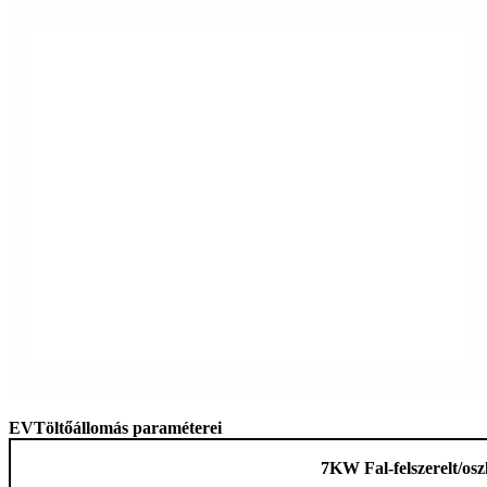
EV
Töltőállomás paraméterei
7
KW
Fal
-
felszerelt
/
osz