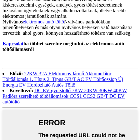
kiskereskedelmi egységek, amelyek gyors töltést szeretnének
biztosítani ügyfeleiknek vagy alkalmazottaiknak, illetve kisebb
elektromos járműflották számára.
Nyilvános
elektromos autó töltő
Nyilvános parkolókban,
pihenőhelyeken és más olyan nyilvános helyeken való használatra
tervezték, ahol gyors, könnyen hozzáférhető töltésre van szükség.
Kapcsolat
ha többet szeretne megtudni az elektromos autó
töltőállomásról
Előző:
22KW 32A Elektromos Jármű Akkumulátor
Töltőállomás 1. Típus 2. Típus GB/T AC EV Töltőoszlop Új
Energia EV Hordozható Autós Töltő
Következő:
DC EV gyorstöltő 7KW 20KW 30KW 40KW
Padlóra szerelhető töltőállomások CCS1 CCS2 GB/T DC EV
autótöltő