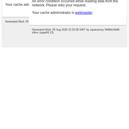
Nyomja meg az Enter billentyűt a
kereséshez, vagy az ESC billentyűt a bezáráshoz
English
English
Chinese
Chinese
French
German
Portuguese