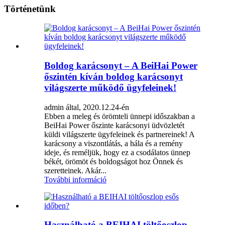
Történetünk
Boldog karácsonyt – A BeiHai Power
őszintén kíván boldog karácsonyt
világszerte működő ügyfeleinek!
admin által, 2020.12.24-én
Ebben a meleg és örömteli ünnepi időszakban a
BeiHai Power őszinte karácsonyi üdvözletét
küldi világszerte ügyfeleinek és partnereinek! A
karácsony a viszontlátás, a hála és a remény
ideje, és reméljük, hogy ez a csodálatos ünnep
békét, örömöt és boldogságot hoz Önnek és
szeretteinek. Akár...
További információ
Használható a BEIHAI töltőoszlop