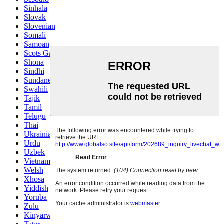
Sinhala
Slovak
Slovenian
Somali
Samoan
Scots Gaelic
Shona
Sindhi
Sundanese
Swahili
Tajik
Tamil
Telugu
Thai
Ukrainian
Urdu
Uzbek
Vietnamese
Welsh
Xhosa
Yiddish
Yoruba
Zulu
Kinyarwanda