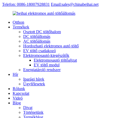
Telefon: 0086-18007928831
Email:sales@chinabeihai.net
Otthon
Termékek
Osztott DC töltőhalom
DC töltőállomás
AC töltőállomás
Hordozható elektromos autó töltő
EV töltő csatlakozó
Elektromosautó-kiegészítők
Elektromosautó töltőaljzat
EV töltő modul
Energiatároló rendszer
Hír
Iparági hírek
Ügyfélesetek
Rólunk
Kapcsolat
Videó
Blog
Divat
Történetünk
Termékblog