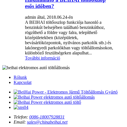
esős időben?
admin által, 2018.06.24-én
A BEIHAI töltőoszlop funkciója hasonló a
benzinkút belsejében található benzinkúthoz,
rögzíthető a földre vagy falra, telepíthető
középületekben (középületek,
bevásárlóközpontok, nyilvános parkolók stb.) és
lakónegyedi parkolókban vagy töltőállomásokon,
különböző feszültségeken alapulhat...
További információ
Rólunk
Kapcsolat
Telefon:
0086-18007928831
Email:
sales@chinabeihai.net