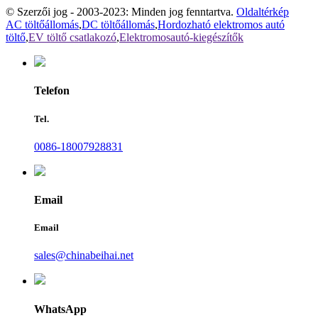
© Szerzői jog - 2003-2023: Minden jog fenntartva.
Oldaltérkép
AC töltőállomás
,
DC töltőállomás
,
Hordozható elektromos autó
töltő
,
EV töltő csatlakozó
,
Elektromosautó-kiegészítők
Telefon
Tel.
0086-18007928831
Email
Email
sales@chinabeihai.net
WhatsApp