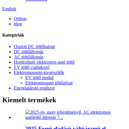
English
Otthon
blog
Kategóriák
Osztott DC töltőhalom
DC töltőállomás
AC töltőállomás
Hordozható elektromos autó töltő
EV töltő csatlakozó
Elektromosautó-kiegészítők
EV töltő modul
Elektromosautó töltőaljzat
Energiatároló rendszer
Kiemelt termékek
2025 Forró eladású váltóáramú el...