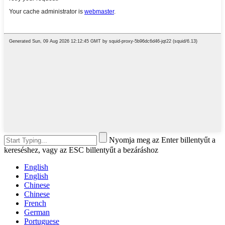
Nyomja meg az Enter billentyűt a
kereséshez, vagy az ESC billentyűt a bezáráshoz
English
English
Chinese
Chinese
French
German
Portuguese