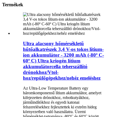
Termékek
Ultra alacsony hőmérsékletű
hűtőalkatrészek 3,4 V-os tokos lítium-
ion akkumulátor - 3200 mAh (-80º C-
60º C) Ultra kriogén lítium
akkumulátorcella teherszállító
drónokhoz/Vtol-
hoz/repülőgépekhez/nehéz emeléshez
Az Ultra-Low Temperature Battery egy
háromkomponensű lítium akkumulátor, amelyet
kifejezetten drónokhoz, robotkutyákhoz,
járműindítókhoz és egyedi katonai
felszerelésekhez fejlesztettek ki extrém hideg
környezetben való használatra. Üzemi
hőmérséklet-tartománya -80°C és 60°C között