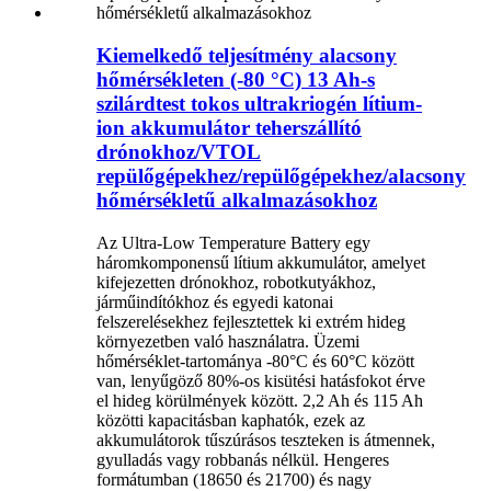
Kiemelkedő teljesítmény alacsony
hőmérsékleten (-80 °C) 13 Ah-s
szilárdtest tokos ultrakriogén lítium-
ion akkumulátor teherszállító
drónokhoz/VTOL
repülőgépekhez/repülőgépekhez/alacsony
hőmérsékletű alkalmazásokhoz
Az Ultra-Low Temperature Battery egy
háromkomponensű lítium akkumulátor, amelyet
kifejezetten drónokhoz, robotkutyákhoz,
járműindítókhoz és egyedi katonai
felszerelésekhez fejlesztettek ki extrém hideg
környezetben való használatra. Üzemi
hőmérséklet-tartománya -80°C és 60°C között
van, lenyűgöző 80%-os kisütési hatásfokot érve
el hideg körülmények között. 2,2 Ah és 115 Ah
közötti kapacitásban kaphatók, ezek az
akkumulátorok tűszúrásos teszteken is átmennek,
gyulladás vagy robbanás nélkül. Hengeres
formátumban (18650 és 21700) és nagy