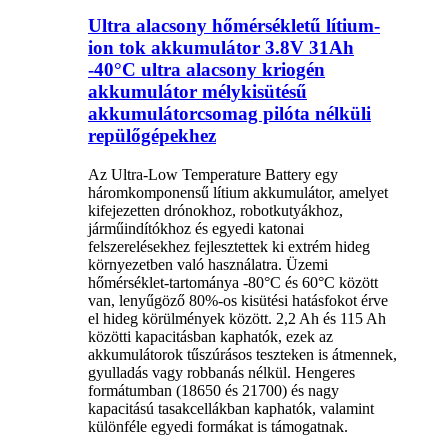
Ultra alacsony hőmérsékletű lítium-
ion tok akkumulátor 3.8V 31Ah
-40°C ultra alacsony kriogén
akkumulátor mélykisütésű
akkumulátorcsomag pilóta nélküli
repülőgépekhez
Az Ultra-Low Temperature Battery egy
háromkomponensű lítium akkumulátor, amelyet
kifejezetten drónokhoz, robotkutyákhoz,
járműindítókhoz és egyedi katonai
felszerelésekhez fejlesztettek ki extrém hideg
környezetben való használatra. Üzemi
hőmérséklet-tartománya -80°C és 60°C között
van, lenyűgöző 80%-os kisütési hatásfokot érve
el hideg körülmények között. 2,2 Ah és 115 Ah
közötti kapacitásban kaphatók, ezek az
akkumulátorok tűszúrásos teszteken is átmennek,
gyulladás vagy robbanás nélkül. Hengeres
formátumban (18650 és 21700) és nagy
kapacitású tasakcellákban kaphatók, valamint
különféle egyedi formákat is támogatnak.