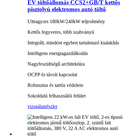
EV töltőállomás CCS2+GB/T kettős
pisztolyú elektromos autó töltő
Ultragyors 180kW/240kW teljesítmény
Kettős fegyveres, több szabványú
Integrált, mindent egyben tartalmazó kialakítás
Intelligens energiagazdálkodás
Nagyfeszültségű architektúra
OCPP és távoli kapcsolat
Robusztus és tartós védelem
Sokoldalú felhasználói felület
vizsgálat
részlet