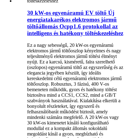
30 kW-os egyenáramú EV töltő Új
energiatakarékos elektromos jármű
töltőállomás Ocpp1.6 protokollal az
intelligens és hatékony töltéskezeléshez
Ez a nagy sebességű, 20 kW-os egyenáramú
elektromos jármű töltőoszlop kényelmes és nagy
teljesítményű elektromos jármű töltési élményt
nyújt. Ez a karcsú, kisméretű, falra szerelhető
(oszlopos) egyenáramú töltő az egyszerűség és az
elegancia jegyében készült, így ideális
kereskedelmi célú egyenáramú elektromos jármű
töltőoszlop. Robusztus, 3 fázisú, 400 V-os
bemeneten működik, gyors és hatékony töltést
biztosítva mind a CCS1, CCS2, mind a GB/T
szabványok használatával. Kialakítása elkerüli a
bonyolult részleteket, így egyszerű és
felhasználóbarát működést biztosít, amely
mindenki számára megfelelő. A 20 kW-os vagy
30 kW-os kimenetet kínáló konfigurálható
modullal ez a kompakt állomás sokoldalú
megoldást kínál a gyors, megbízható és