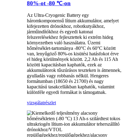
80%-ot -80 ℃-on
Az Ultra-Cryogenic Battery egy
háromkomponensű lítium akkumulátor, amelyet
kifejezetten drónokhoz, robotkutyákhoz,
járműindítókhoz és egyedi katonai
felszerelésekhez fejlesztettek ki extrém hideg
környezetben való használatra. Üzemi
hőmérséklet-tartománya -80°C és 60°C között
van, lenyűgöző 80%-os kisütési hatásfokot érve
el hideg körülmények között. 2,2 Ah és 115 Ah
közötti kapacitásban kaphatók, ezek az
akkumulátorok tűszúrásos teszteken is átmennek,
gyulladás vagy robbanás nélkül. Hengeres
formátumban (18650 és 21700) és nagy
kapacitású tasakcellákban kaphatók, valamint
különféle egyedi formákat is támogatnak.
vizsgálat
részlet