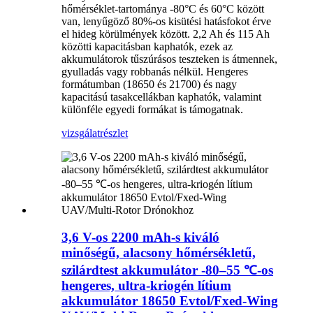
hőmérséklet-tartománya -80°C és 60°C között
van, lenyűgöző 80%-os kisütési hatásfokot érve
el hideg körülmények között. 2,2 Ah és 115 Ah
közötti kapacitásban kaphatók, ezek az
akkumulátorok tűszúrásos teszteken is átmennek,
gyulladás vagy robbanás nélkül. Hengeres
formátumban (18650 és 21700) és nagy
kapacitású tasakcellákban kaphatók, valamint
különféle egyedi formákat is támogatnak.
vizsgálat
részlet
3,6 V-os 2200 mAh-s kiváló
minőségű, alacsony hőmérsékletű,
szilárdtest akkumulátor -80–55 ℃-os
hengeres, ultra-kriogén lítium
akkumulátor 18650 Evtol/Fxed-Wing