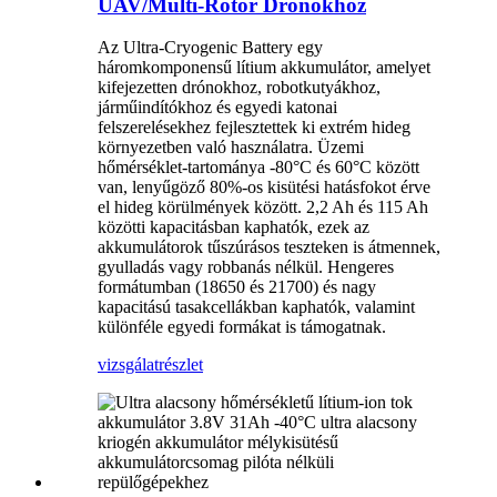
UAV/Multi-Rotor Drónokhoz
Az Ultra-Cryogenic Battery egy
háromkomponensű lítium akkumulátor, amelyet
kifejezetten drónokhoz, robotkutyákhoz,
járműindítókhoz és egyedi katonai
felszerelésekhez fejlesztettek ki extrém hideg
környezetben való használatra. Üzemi
hőmérséklet-tartománya -80°C és 60°C között
van, lenyűgöző 80%-os kisütési hatásfokot érve
el hideg körülmények között. 2,2 Ah és 115 Ah
közötti kapacitásban kaphatók, ezek az
akkumulátorok tűszúrásos teszteken is átmennek,
gyulladás vagy robbanás nélkül. Hengeres
formátumban (18650 és 21700) és nagy
kapacitású tasakcellákban kaphatók, valamint
különféle egyedi formákat is támogatnak.
vizsgálat
részlet