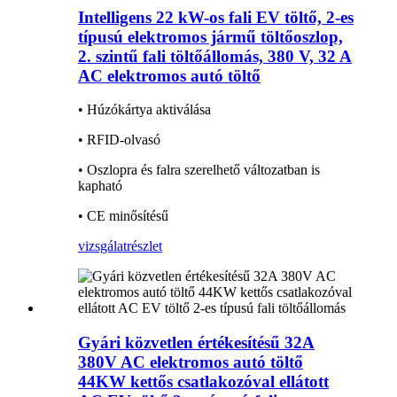
Intelligens 22 kW-os fali EV töltő, 2-es
típusú elektromos jármű töltőoszlop,
2. szintű fali töltőállomás, 380 V, 32 A
AC elektromos autó töltő
• Húzókártya aktiválása
• RFID-olvasó
• Oszlopra és falra szerelhető változatban is
kapható
• CE minősítésű
vizsgálat
részlet
Gyári közvetlen értékesítésű 32A
380V AC elektromos autó töltő
44KW kettős csatlakozóval ellátott