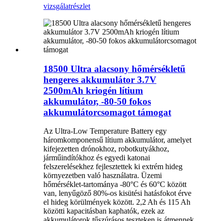
vizsgálat
részlet
18500 Ultra alacsony hőmérsékletű
hengeres akkumulátor 3.7V
2500mAh kriogén lítium
akkumulátor, -80-50 fokos
akkumulátorcsomagot támogat
Az Ultra-Low Temperature Battery egy
háromkomponensű lítium akkumulátor, amelyet
kifejezetten drónokhoz, robotkutyákhoz,
járműindítókhoz és egyedi katonai
felszerelésekhez fejlesztettek ki extrém hideg
környezetben való használatra. Üzemi
hőmérséklet-tartománya -80°C és 60°C között
van, lenyűgöző 80%-os kisütési hatásfokot érve
el hideg körülmények között. 2,2 Ah és 115 Ah
közötti kapacitásban kaphatók, ezek az
akkumulátorok tűszúrásos teszteken is átmennek,