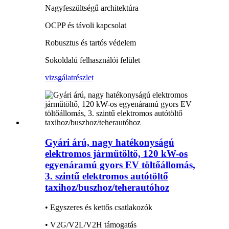
Nagyfeszültségű architektúra
OCPP és távoli kapcsolat
Robusztus és tartós védelem
Sokoldalú felhasználói felület
vizsgálat
részlet
Gyári árú, nagy hatékonyságú
elektromos járműtöltő, 120 kW-os
egyenáramú gyors EV töltőállomás,
3. szintű elektromos autótöltő
taxihoz/buszhoz/teherautóhoz
• Egyszeres és kettős csatlakozók
• V2G/V2L/V2H támogatás