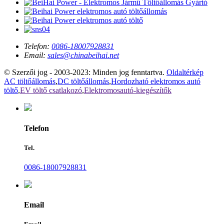
Telefon:
0086-18007928831
Email:
sales@chinabeihai.net
© Szerzői jog - 2003-2023: Minden jog fenntartva.
Oldaltérkép
AC töltőállomás
,
DC töltőállomás
,
Hordozható elektromos autó
töltő
,
EV töltő csatlakozó
,
Elektromosautó-kiegészítők
Telefon
Tel.
0086-18007928831
Email