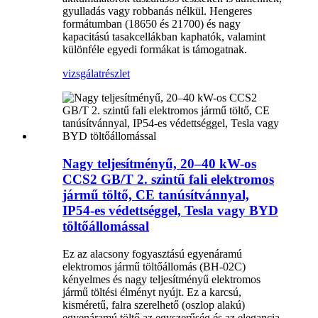
gyulladás vagy robbanás nélkül. Hengeres
formátumban (18650 és 21700) és nagy
kapacitású tasakcellákban kaphatók, valamint
különféle egyedi formákat is támogatnak.
vizsgálat
részlet
Nagy teljesítményű, 20–40 kW-os
CCS2 GB/T 2. szintű fali elektromos
jármű töltő, CE tanúsítvánnyal,
IP54-es védettséggel, Tesla vagy BYD
töltőállomással
Ez az alacsony fogyasztású egyenáramú
elektromos jármű töltőállomás (BH-02C)
kényelmes és nagy teljesítményű elektromos
jármű töltési élményt nyújt. Ez a karcsú,
kisméretű, falra szerelhető (oszlop alakú)
egyenáramú töltő az egyszerűség és az elegancia