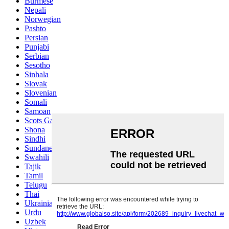
Burmese
Nepali
Norwegian
Pashto
Persian
Punjabi
Serbian
Sesotho
Sinhala
Slovak
Slovenian
Somali
Samoan
Scots Gaelic
Shona
Sindhi
Sundanese
Swahili
Tajik
Tamil
Telugu
Thai
Ukrainian
Urdu
Uzbek