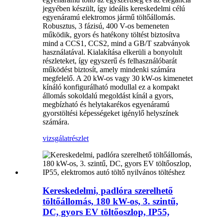
jegyében készült, így ideális kereskedelmi célú
egyenáramú elektromos jármű töltőállomás.
Robusztus, 3 fázisú, 400 V-os bemeneten
működik, gyors és hatékony töltést biztosítva
mind a CCS1, CCS2, mind a GB/T szabványok
használatával. Kialakítása elkerüli a bonyolult
részleteket, így egyszerű és felhasználóbarát
működést biztosít, amely mindenki számára
megfelelő. A 20 kW-os vagy 30 kW-os kimenetet
kínáló konfigurálható modullal ez a kompakt
állomás sokoldalú megoldást kínál a gyors,
megbízható és helytakarékos egyenáramú
gyorstöltési képességeket igénylő helyszínek
számára.
vizsgálat
részlet
Kereskedelmi, padlóra szerelhető
töltőállomás, 180 kW-os, 3. szintű,
DC, gyors EV töltőoszlop, IP55,