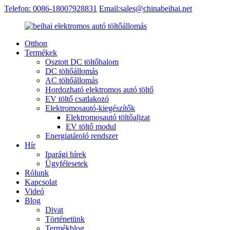
Telefon: 0086-18007928831
Email:sales@chinabeihai.net
Otthon
Termékek
Osztott DC töltőhalom
DC töltőállomás
AC töltőállomás
Hordozható elektromos autó töltő
EV töltő csatlakozó
Elektromosautó-kiegészítők
Elektromosautó töltőaljzat
EV töltő modul
Energiatároló rendszer
Hír
Iparági hírek
Ügyfélesetek
Rólunk
Kapcsolat
Videó
Blog
Divat
Történetünk
Termékblog