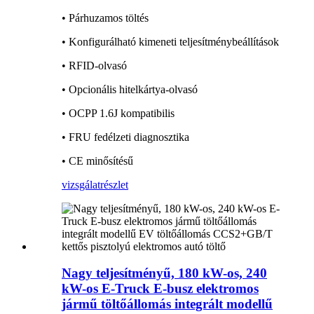
• Párhuzamos töltés
• Konfigurálható kimeneti teljesítménybeállítások
• RFID-olvasó
• Opcionális hitelkártya-olvasó
• OCPP 1.6J kompatibilis
• FRU fedélzeti diagnosztika
• CE minősítésű
vizsgálat
részlet
Nagy teljesítményű, 180 kW-os, 240
kW-os E-Truck E-busz elektromos
jármű töltőállomás integrált modellű