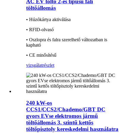
AC EV töltő 2-es típusú fali
töltőállomás
• Húzókártya aktiválása
• RFID-olvasó
• Oszlopra és falra szerelhető változatban is
kapható
• CE minősítésű
vizsgálat
részlet
240 kW-os
CCS1/CCS2/Chademo/GBT DC
gyors EVse elektromos jármű
töltőállomás 3. szintű kettős
töltőpisztoly kereskedelmi használatra