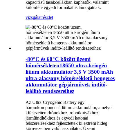
kapacitású tasakcellákban kaphatók, valamint
különféle egyedi formákat is támogatnak.
vizsgálat
részlet
-80°C és 60°C között üzemi
hőmérsékleten18650 ultra-kriogén
lítium akkumulátor 3,5 V 3500 mAh
ultra-alacsony hőmérsékletű hengeres
akkumulátor gépjárművek indító-
leállító rendszereihez
Az Ultra-Cryogenic Battery egy
háromkomponensű lítium akkumulátor, amelyet
kifejezetten drónokhoz, robotkutyákhoz,
járműindítókhoz és egyedi katonai
felszerelésekhez fejlesztettek ki extrém hideg
környezetben való használatra. Üzemi