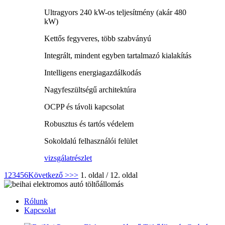
Ultragyors 240 kW-os teljesítmény (akár 480
kW)
Kettős fegyveres, több szabványú
Integrált, mindent egyben tartalmazó kialakítás
Intelligens energiagazdálkodás
Nagyfeszültségű architektúra
OCPP és távoli kapcsolat
Robusztus és tartós védelem
Sokoldalú felhasználói felület
vizsgálat
részlet
1
2
3
4
5
6
Következő >
>>
1. oldal / 12. oldal
Rólunk
Kapcsolat