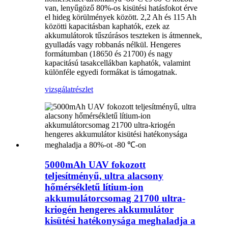
van, lenyűgöző 80%-os kisütési hatásfokot érve
el hideg körülmények között. 2,2 Ah és 115 Ah
közötti kapacitásban kaphatók, ezek az
akkumulátorok tűszúrásos teszteken is átmennek,
gyulladás vagy robbanás nélkül. Hengeres
formátumban (18650 és 21700) és nagy
kapacitású tasakcellákban kaphatók, valamint
különféle egyedi formákat is támogatnak.
vizsgálat
részlet
5000mAh UAV fokozott
teljesítményű, ultra alacsony
hőmérsékletű lítium-ion
akkumulátorcsomag 21700 ultra-
kriogén hengeres akkumulátor
kisütési hatékonysága meghaladja a