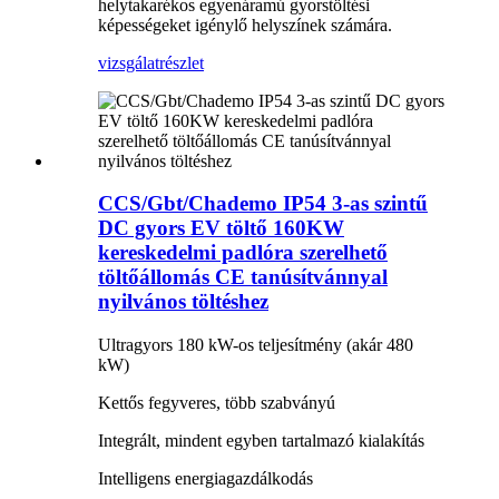
helytakarékos egyenáramú gyorstöltési
képességeket igénylő helyszínek számára.
vizsgálat
részlet
CCS/Gbt/Chademo IP54 3-as szintű
DC gyors EV töltő 160KW
kereskedelmi padlóra szerelhető
töltőállomás CE tanúsítvánnyal
nyilvános töltéshez
Ultragyors 180 kW-os teljesítmény (akár 480
kW)
Kettős fegyveres, több szabványú
Integrált, mindent egyben tartalmazó kialakítás
Intelligens energiagazdálkodás