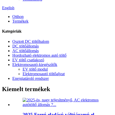
English
Otthon
Termékek
Kategóriák
Osztott DC töltőhalom
DC töltőállomás
AC töltőállomás
Hordozható elektromos autó töltő
EV töltő csatlakozó
Elektromosautó-kiegészítők
EV töltő modul
Elektromosautó töltőaljzat
Energiatároló rendszer
Kiemelt termékek
2025 Forró eladású váltóáramú el...