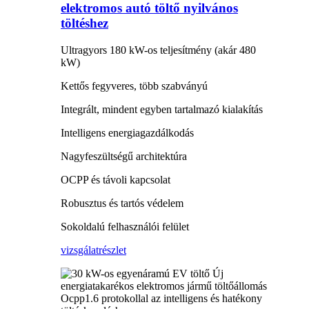
elektromos autó töltő nyilvános
töltéshez
Ultragyors 180 kW-os teljesítmény (akár 480
kW)
Kettős fegyveres, több szabványú
Integrált, mindent egyben tartalmazó kialakítás
Intelligens energiagazdálkodás
Nagyfeszültségű architektúra
OCPP és távoli kapcsolat
Robusztus és tartós védelem
Sokoldalú felhasználói felület
vizsgálat
részlet