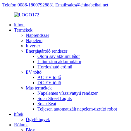
Telefon:0086-18007928831
Email:sales@chinabeihai.net
itthon
Termékek
Naprendszer
Napelem
Inverter
Energiatároló rendszer
Ólom-sav akkumulátor
Lítium-ion akkumulátor
Hordozható erőmű
EV töltő
AC EV töltő
DC EV töltő
Más termékek
Napelemes vízszivattyú rendszer
Solar Street Lights
Solar Seat
Teljesen automatizált napelem-tisztító robot
hírek
Ügyfélügyek
Rólunk
Blog