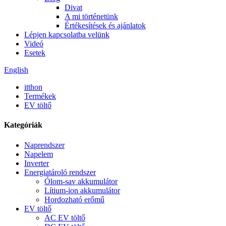
Divat
A mi történetünk
Értékesítések és ajánlatok
Lépjen kapcsolatba velünk
Videó
Esetek
English
itthon
Termékek
EV töltő
Kategóriák
Naprendszer
Napelem
Inverter
Energiatároló rendszer
Ólom-sav akkumulátor
Lítium-ion akkumulátor
Hordozható erőmű
EV töltő
AC EV töltő