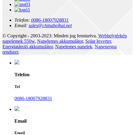
Telefon:
0086-18007928831
Email:
sales@chinabeihai.net
© Copyright - 2003-2023: Minden jog fenntartva.
Webhelytérkép
napelemek 550w
,
Napelemes akkumulátor
,
Solar Inverter
,
Energiatároló akkumulátor
,
Napelemes panelek
,
Napenergia
rendszer
,
Telefon
Tel
0086-18007928831
Email
Email