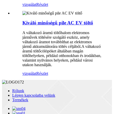
vizsgálat
Részlet
Kiváló minőségű pile AC EV töltő
A váltakozó áramú töltőhalom elektromos
járművek töltésére szolgáló eszköz, amely
váltakozó áramot továbbíthat az elektromos
jármű akkumulátorára töltés céljából.A váltakozó
áramú töltőcölöpöket általában magán
töltőhelyeken, például otthonokban és irodákban,
valamint nyilvános helyeken, például városi
utakon használják.
vizsgálat
Részlet
Rólunk
Lépjen kapcsolatba velünk
Termékek