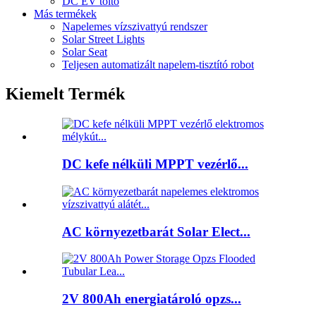
DC EV töltő
Más termékek
Napelemes vízszivattyú rendszer
Solar Street Lights
Solar Seat
Teljesen automatizált napelem-tisztító robot
Kiemelt Termék
DC kefe nélküli MPPT vezérlő...
AC környezetbarát Solar Elect...
2V 800Ah energiatároló opzs...