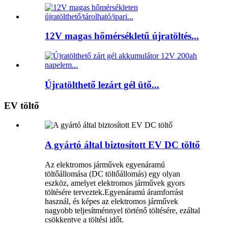
12V magas hőmérsékletű újratöltés...
Újratölthető lezárt gél ütő...
EV töltő
A gyártó által biztosított EV DC töltő
Az elektromos járművek egyenáramú
töltőállomása (DC töltőállomás) egy olyan
eszköz, amelyet elektromos járművek gyors
töltésére terveztek.Egyenáramú áramforrást
használ, és képes az elektromos járművek
nagyobb teljesítménnyel történő töltésére, ezáltal
csökkentve a töltési időt.