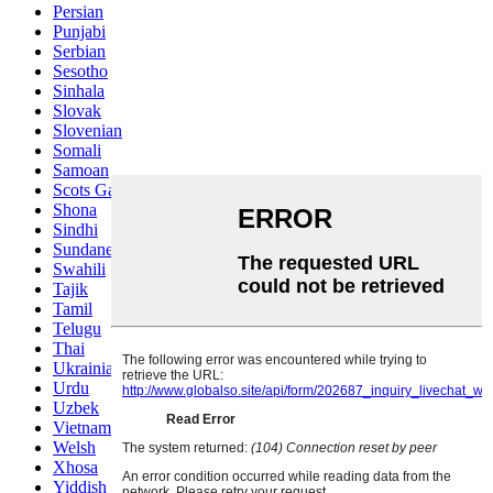
Persian
Punjabi
Serbian
Sesotho
Sinhala
Slovak
Slovenian
Somali
Samoan
Scots Gaelic
Shona
Sindhi
Sundanese
Swahili
Tajik
Tamil
Telugu
Thai
Ukrainian
Urdu
Uzbek
Vietnamese
Welsh
Xhosa
Yiddish